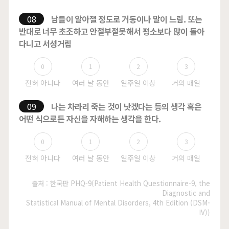
08
남들이 알아챌 정도로 거동이나 말이 느림. 또는
반대로 너무
초조하고 안절부절못해서 평소보다 많이 돌아
다니고 서성거림
0
1
2
3
09
나는 차라리 죽는 것이 낫겠다는 등의 생각 혹은
어떤 식으로든 자신을 자해하는 생각을 한다.
0
1
2
3
출처 : 한국판 PHQ-9(Patient Health Questionnaire-9, the
Diagnostic and
Statistical Manual of Mental Disorders, 4th Edition (DSM-
IV))