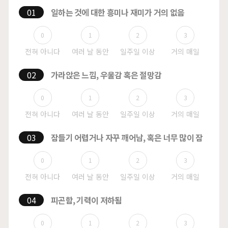
01
일하는 것에 대한 흥미나 재미가 거의 없음
0
1
2
3
02
가라앉은 느낌, 우울감 혹은 절망감
0
1
2
3
03
잠들기 어렵거나 자꾸 깨어남, 혹은 너무 많이 잠
0
1
2
3
04
피곤함, 기력이 저하됨
0
1
2
3